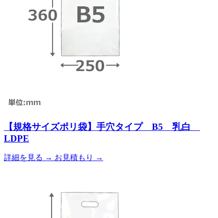
【規格サイズポリ袋】手穴タイプ B5 乳白
LDPE
詳細を見る
→
お見積もり
→