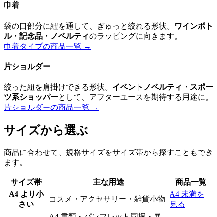
巾着
袋の口部分に紐を通して、ぎゅっと絞れる形状。
ワインボト
ル・記念品・ノベルティ
のラッピングに向きます。
巾着タイプの商品一覧 →
片ショルダー
絞った紐を肩掛けできる形状。
イベントノベルティ・スポー
ツ系ショッパー
として、アフターユースを期待する用途に。
片ショルダーの商品一覧 →
サイズから選ぶ
商品に合わせて、規格サイズをサイズ帯から探すこともでき
ます。
サイズ帯
主な用途
商品一覧
A4 より小
A4 未満を
コスメ・アクセサリー・雑貨小物
さい
見る
A4 書類・パンフレット同梱・展