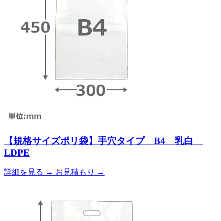
【規格サイズポリ袋】手穴タイプ B4 乳白
LDPE
詳細を見る
→
お見積もり
→