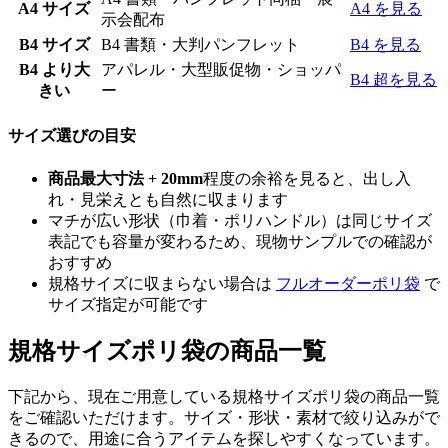
A4 サイズ
A4 を見る
示会配布
B4 サイズ
B4 書類・大判パンフレット
B4 を見る
B4 より大
アパレル・大型販促物・ショッパ
B4 超を見る
きい
ー
サイズ選びの目安
商品最大寸法 + 20mm
程度の余裕を見ると、出し入
れ・見栄えとも自然に収まります
マチが広い形状（巾着・ポリハンドル）は同じサイズ
表記でも容量が変わるため、現物サンプルでの確認が
おすすめ
規格サイズに収まらない場合は
フルオーダーポリ袋
で
サイズ指定が可能です
規格サイズポリ袋の商品一覧
下記から、現在ご用意している規格サイズポリ袋の商品一覧
をご確認いただけます。サイズ・形状・素材で絞り込みがで
きるので、用途に合うアイテムを探しやすくなっています。