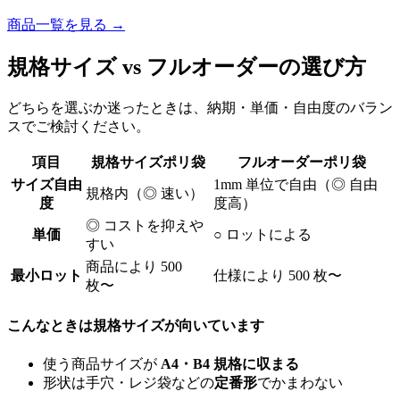
商品一覧を見る →
規格サイズ vs フルオーダーの選び方
どちらを選ぶか迷ったときは、納期・単価・自由度のバラン
スでご検討ください。
項目
規格サイズポリ袋
フルオーダーポリ袋
サイズ自由
1mm 単位で自由（◎ 自由
規格内（◎ 速い）
度
度高）
◎ コストを抑えや
単価
○ ロットによる
すい
商品により 500
最小ロット
仕様により 500 枚〜
枚〜
こんなときは規格サイズが向いています
使う商品サイズが
A4・B4 規格に収まる
形状は手穴・レジ袋などの
定番形
でかまわない