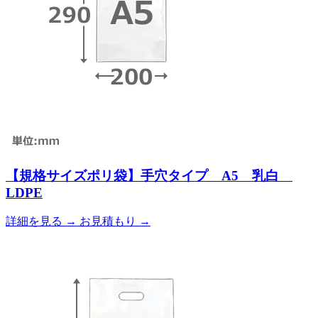
【規格サイズポリ袋】手穴タイプ A5 乳白
LDPE
詳細を見る
→
お見積もり
→