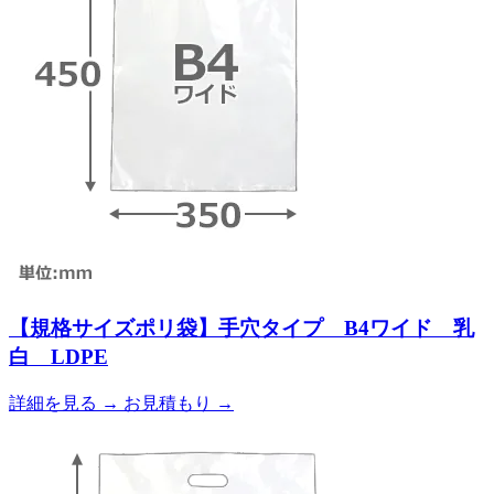
【規格サイズポリ袋】手穴タイプ B4ワイド 乳
白 LDPE
詳細を見る
→
お見積もり
→