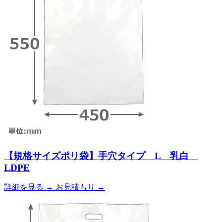
【規格サイズポリ袋】手穴タイプ L 乳白
LDPE
詳細を見る
→
お見積もり
→