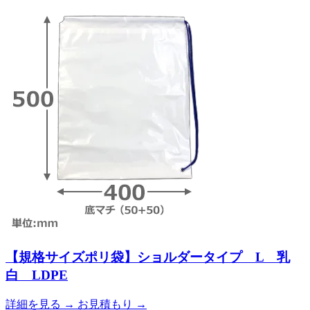
【規格サイズポリ袋】ショルダータイプ L 乳
白 LDPE
詳細を見る
→
お見積もり
→