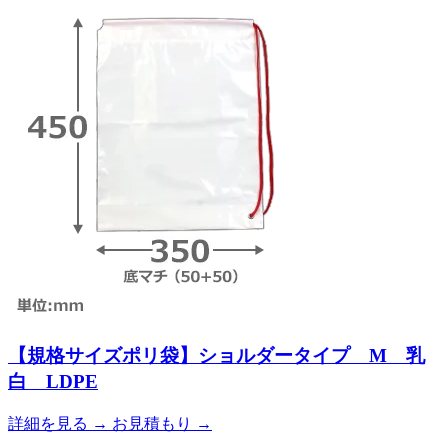
【規格サイズポリ袋】ショルダータイプ M 乳
白 LDPE
詳細を見る
→
お見積もり
→