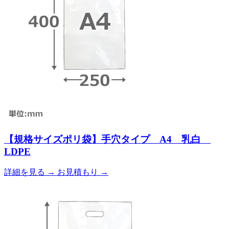
【規格サイズポリ袋】手穴タイプ A4 乳白
LDPE
詳細を見る
→
お見積もり
→