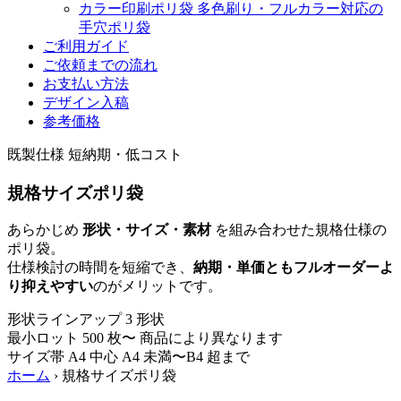
カラー印刷ポリ袋
多色刷り・フルカラー対応の
手穴ポリ袋
ご利用ガイド
ご依頼までの流れ
お支払い方法
デザイン入稿
参考価格
既製仕様
短納期・低コスト
規格サイズポリ袋
あらかじめ
形状・サイズ・素材
を組み合わせた規格仕様の
ポリ袋。
仕様検討の時間を短縮でき、
納期・単価ともフルオーダーよ
り抑えやすい
のがメリットです。
形状ラインアップ
3
形状
最小ロット
500
枚〜
商品により異なります
サイズ帯
A4
中心
A4 未満〜B4 超まで
ホーム
›
規格サイズポリ袋