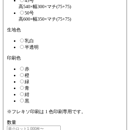
45号
高540×幅300×マチ(75+75)
50号
高600×幅350×マチ(75+75)
生地色
乳白
半透明
印刷色
赤
橙
緑
青
紺
黒
※フレキソ印刷は 1 色印刷専用です。
数量