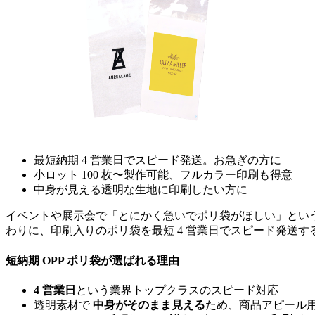
最短納期 4 営業日でスピード発送
。お急ぎの方に
小ロット 100 枚〜
製作可能、
フルカラー印刷
も得意
中身が見える
透明な生地
に印刷したい方に
イベントや展示会で「とにかく急いでポリ袋がほしい」とい
わりに、印刷入りのポリ袋を
最短 4 営業日でスピード発送
す
短納期 OPP ポリ袋が選ばれる理由
4 営業日
という業界トップクラスのスピード対応
透明素材で
中身がそのまま見える
ため、商品アピール