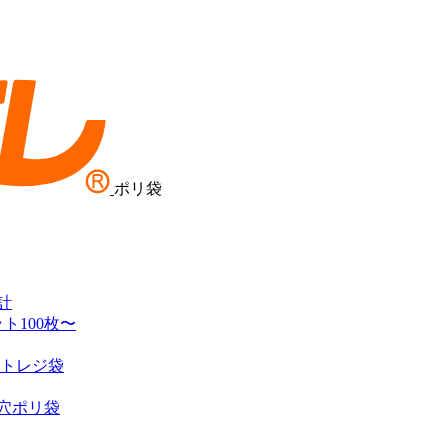
ポリ袋
計
ト100枚〜
ットレジ袋
穴ポリ袋