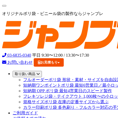
オリジナルポリ袋・ビニール袋の製作ならジャンブレ
03-6835-0340
平日 9:30〜12:00 / 13:30〜17:30
お問い合わせ
お見積もり
取り扱い商品
フルオーダーポリ袋
形状・素材・サイズを自由設
短納期ワンポイントポリ袋
最短6営業日／最小ロッ
短納期 OPP ポリ袋
最短4営業日のスピード製作
フレキソレジ袋・テイクアウト
1,000枚〜の小ロ
規格サイズポリ袋
在庫の定番サイズから選ぶ
カラー印刷ポリ袋
多色刷り・フルカラー対応の手
ご利用ガイド