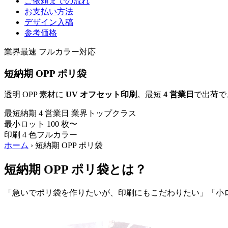
ご依頼までの流れ
お支払い方法
デザイン入稿
参考価格
業界最速
フルカラー対応
短納期 OPP ポリ袋
透明 OPP 素材に
UV オフセット印刷
。最短
4 営業日
で出荷で
最短納期
4
営業日
業界トップクラス
最小ロット
100
枚〜
印刷
4
色フルカラー
ホーム
›
短納期 OPP ポリ袋
短納期 OPP ポリ袋とは？
「急いでポリ袋を作りたいが、印刷にもこだわりたい」「小